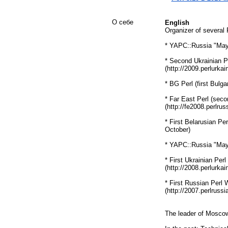
О себе
English
Organizer of several Pe
* YAPC::Russia "May
* Second Ukrainian 
(http://2009.perlurkai
* BG Perl (first Bulga
* Far East Perl (sec
(http://fe2008.perlruss
* First Belarusian Per
October)
* YAPC::Russia "May P
* First Ukrainian Pe
(http://2008.perlurkai
* First Russian Perl
(http://2007.perlrussi
The leader of Mosco