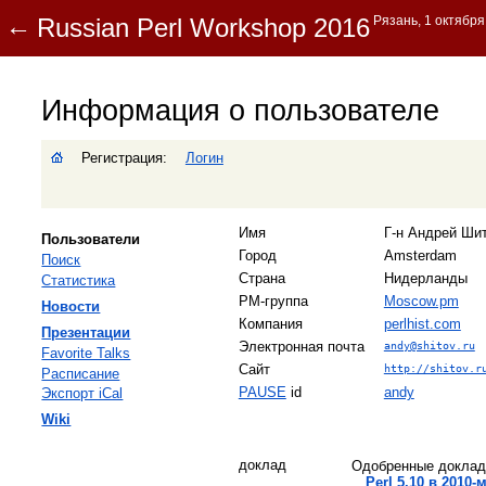
Информация о пользователе
Регистрация:
Логин
Имя
Г-н Андрей Шито
Пользователи
Город
Amsterdam
Поиск
Страна
Нидерланды
Статистика
PM-группа
Moscow.pm
Новости
Компания
perlhist.com
Презентации
Электронная почта
andy@shitov.ru
Favorite Talks
Сайт
http://shitov.r
Расписание
PAUSE
id
andy
Экспорт iCal
Wiki
доклад
Одобренные докла
‎Perl 5.10 в 2010-м