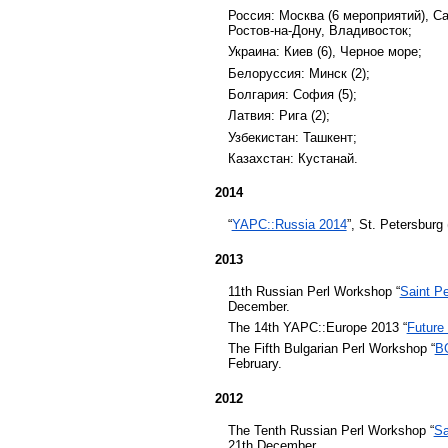
Россия: Москва (6 мероприятий), Сан
Ростов-на-Дону, Владивосток;
Украина: Киев (6), Черное море;
Белоруссия: Минск (2);
Болгария: София (5);
Латвия: Рига (2);
Узбекистан: Ташкент;
Казахстан: Кустанай.
2014
“
YAPC::Russia 2014
”, St. Petersburg
2013
11th Russian Perl Workshop “
Saint Pe
December.
The 14th YAPC::Europe 2013 “
Future 
The Fifth Bulgarian Perl Workshop “
B
February.
2012
The Tenth Russian Perl Workshop “
Sa
21th December.