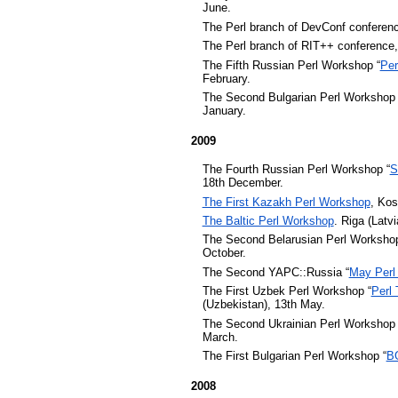
June.
The Perl branch of DevConf conferen
The Perl branch of
RIT++ conference,
The Fifth Russian Perl Workshop “
Per
February.
The Second Bulgarian Perl Workshop 
January.
2009
The Fourth Russian Perl Workshop “
S
18th December.
The First Kazakh Perl Workshop
, Kos
The Baltic Perl Workshop
. Riga (Latv
The Second Belarusian Perl Workshop
October.
The Second YAPC::Russia “
May Perl
The First Uzbek Perl Workshop “
Perl
(Uzbekistan), 13th May.
The Second Ukrainian Perl Workshop 
March.
The First Bulgarian Perl Workshop “
BG
2008