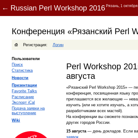
Конференция «Рязанский Perl 
Регистрация:
Логин
Пользователи
Perl Workshop 201
Поиск
Статистика
августа
Новости
Презентации
«Рязанский Perl Workshop 2015» — пе
Favorite Talks
конференция, посвященная языку про
Расписание
приглашаются все желающие — неважн
Экспорт iCal
изучить (или не хотите изучать, а хо
Подача заявки на
разработчиками всех мастей).
выступление
На конференции вы сможете познаком
Wiki
других городов России.
15 августа
— день докладов. Если ва
заявок
.