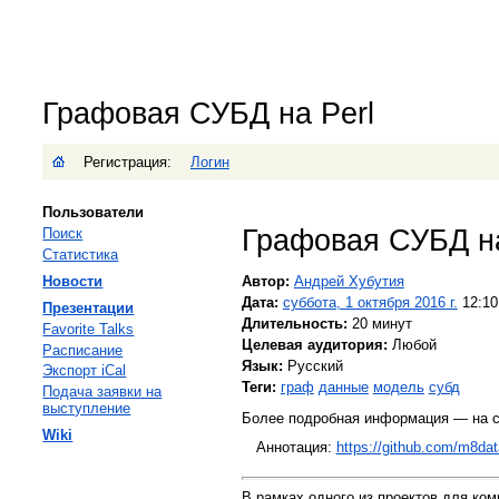
Графовая СУБД на Perl
Регистрация:
Логин
Пользователи
Графовая СУБД на
Поиск
Статистика
Новости
Автор:
Андрей Хубутия
Дата:
суббота, 1 октября 2016 г.
12:10
Презентации
Длительность:
20 минут
Favorite Talks
Целевая аудитория:
Любой
Расписание
Язык:
Русский
Экспорт iCal
Теги:
граф
данные
модель
субд
Подача заявки на
выступление
Более подробная информация — на с
Wiki
Аннотация:
https://github.com/m8dat
В рамках одного из проектов для ком