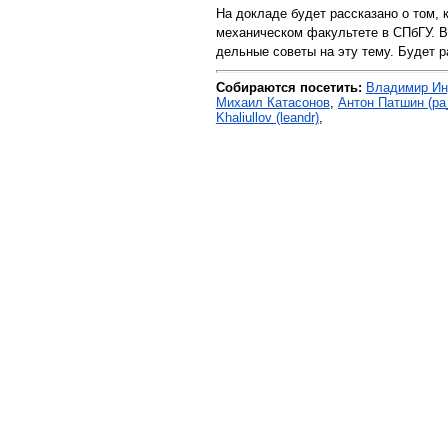
На докладе будет рассказано о том, к
механическом факультете в СПбГУ. В
дельные советы на эту тему. Будет ра
Собираются посетить:
Владимир Инд
Михаил Катасонов
,
Антон Патшин (‎pa_
Khaliullov (‎leandr‎)
,