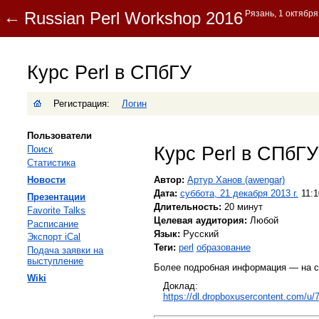
Курс Perl в СПбГУ
Регистрация:
Логин
Пользователи
Курс Perl в СПбГУ
Поиск
Статистика
Новости
Автор:
Артур Ханов (‎awengar‎)
Дата:
суббота, 21 декабря 2013 г.
11:1
Презентации
Длительность:
20 минут
Favorite Talks
Целевая аудитория:
Любой
Расписание
Язык:
Русский
Экспорт iCal
Теги:
perl
образование
Подача заявки на
выступление
Более подробная информация — на с
Wiki
Доклад:
https://dl.dropboxusercontent.com/u/