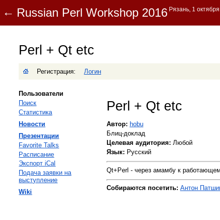
Perl + Qt etc
Регистрация:
Логин
Пользователи
Perl + Qt etc
Поиск
Статистика
Новости
Автор:
hobu
Блиц-доклад
Презентации
Целевая аудитория:
Любой
Favorite Talks
Язык:
Русский
Расписание
Экспорт iCal
Qt+Perl - через амамбу к работающему
Подача заявки на
выступление
Собираются посетить:
Антон Патшин 
Wiki