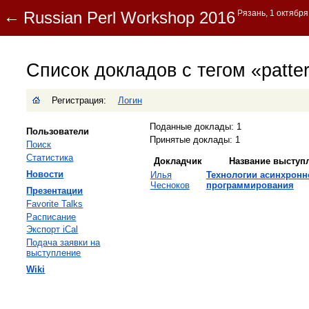
Список докладов с тегом «patte
Регистрация:
Логин
Поданные доклады: 1
Пользователи
Принятые доклады: 1
Поиск
Статистика
Докладчик
Название выступ
Новости
Илья
‎Технологии асинхронн
Чесноков
программирования‎
Презентации
Favorite Talks
Расписание
Экспорт iCal
Подача заявки на
выступление
Wiki