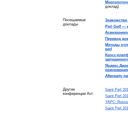
‎Многопоточ
доклад)
Посещаемые
‎Знакомство 
доклады
‎Perl Golf — 
‎Асинхронно
‎Перевод до
‎Методы отл
perl‎
‎Кросс-плат
запущенного
‎Яндекс.Дир
приложения‎
‎Afterparty 
Другие
Saint Perl 20
конференции Act:
Saint Perl 20
YAPC::Russi
Saint Perl 20