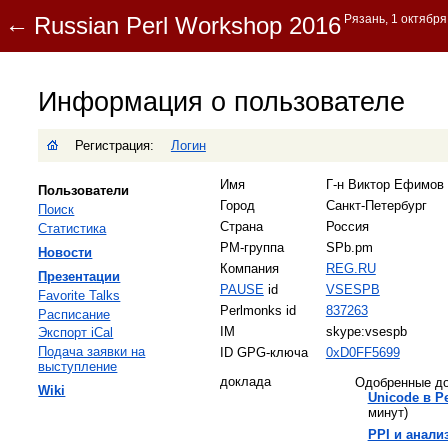
Информация о пользователе
Регистрация:
Логин
Имя
Г-н Виктор Ефимов (
Пользователи
Город
Санкт-Петербург
Поиск
Страна
Россия
Статистика
PM-группа
SPb.pm
Новости
Компания
REG.RU
Презентации
PAUSE
id
VSESPB
Favorite Talks
Perlmonks id
837263
Расписание
IM
skype:vsespb
Экспорт iCal
Подача заявки на
ID GPG-ключа
0xD0FF5699
выступление
доклада
Одобренные д
Wiki
‎Unicode в P
минут)
‎PPI и анализ