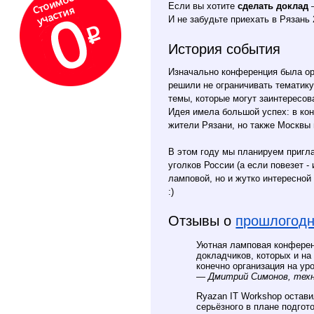
Если вы хотите
сделать доклад
И не забудьте приехать в Рязань 
История события
Изначально конференция была ори
решили не ограничивать тематику 
темы, которые могут заинтересов
Идея имела большой успех: в ко
жители Рязани, но также Москвы 
В этом году мы планируем пригл
уголков России (а если повезет -
ламповой, но и жутко интересной
:)
Отзывы о
прошлогодн
Уютная ламповая конференц
докладчиков, которых и на
конечно организация на ур
—
Дмитрий Симонов, техн
Ryazan IT Workshop остав
серьёзного в плане подгот