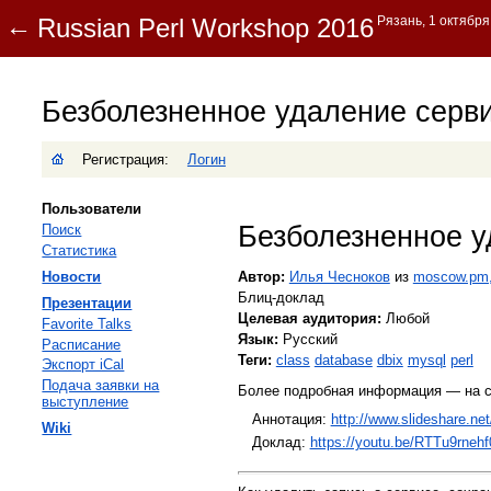
Безболезненное удаление серв
Регистрация:
Логин
Пользователи
Безболезненное у
Поиск
Статистика
Новости
Автор:
Илья Чесноков
из
moscow.pm,
Блиц-доклад
Презентации
Целевая аудитория:
Любой
Favorite Talks
Язык:
Русский
Расписание
Теги:
class
database
dbix
mysql
perl
Экспорт iCal
Подача заявки на
Более подробная информация — на с
выступление
Аннотация:
http://www.slideshare.n
Wiki
Доклад:
https://youtu.be/RTTu9rnehf0