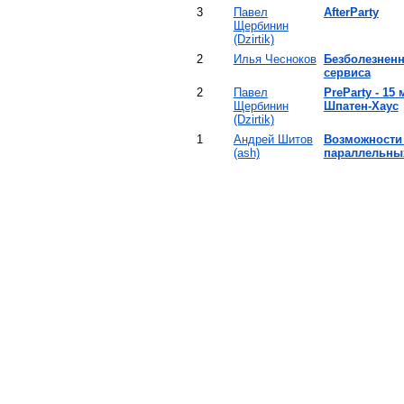
3
Павел
‎AfterParty‎
Щербинин
(‎Dzirtik‎)
2
Илья Чесноков
‎Безболезнен
сервиса‎
2
Павел
‎PreParty - 15 
Щербинин
Шпатен-Хаус‎
(‎Dzirtik‎)
1
Андрей Шитов
‎Возможности 
(‎ash‎)
параллельны