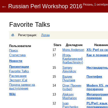
Favorite Talks
Регистрация:
Логин
Stars
Докладчик
Названи
Пользователи
17
Mons Anderson
‎XS: Perl со с
Поиск
Статистика
17
Игорь
‎Как я познак
Карбачинский
Новости
(‎karbachinsky‎)
Презентации
15
Sergey
‎Нестандартн
Favorite Talks
Aleynikov
Расписание
15
Вадим
‎Понтифик‎
Экспорт iCal
Пуштаев
Подача заявки на
14
Олег Пронин
‎Modern XS, л
выступление
(‎syber‎)
прозрачно‎
Wiki
13
Aleksey
‎Метапрограм
Mashanov
примерах‎
12
Ivan
‎PL/Perl: язы
Panchenko
программиро