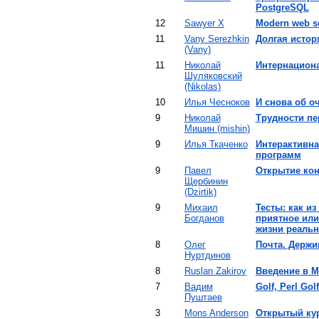
PostgreSQL‎
12
Sawyer X
‎Modern web s
11
Vany Serezhkin
‎Долгая исторя
(‎Vany‎)
11
Николай
‎Интернацион
Шуляковский
(‎Nikolas‎)
10
Илья Чесноков
‎И снова об о
9
Николай
‎Трудности пе
Мишин (‎mishin‎)
9
Илья Ткаченко
‎Интерактивна
программ‎
9
Павел
‎Открытие ко
Щербинин
(‎Dzirtik‎)
9
Михаил
‎Тесты: как и
Богданов
приятное или
жизни реальн
8
Олег
‎Почта. Держи
Нуртдинов
8
Ruslan Zakirov
‎Введение в Ma
7
Вадим
‎Golf, Perl Golf‎
Пуштаев
3
Mons Anderson
‎Открытый кур