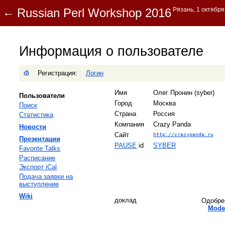
Информация о пользователе
Регистрация:
Логин
Имя
Олег Пронин (‎syber‎)
Пользователи
Город
Москва
Поиск
Страна
Россия
Статистика
Компания
Crazy Panda
Новости
Сайт
http://crazypanda.ru
Презентации
PAUSE
id
SYBER
Favorite Talks
Расписание
Экспорт iCal
Подача заявки на
выступление
Wiki
доклад
Одобре
‎Mode