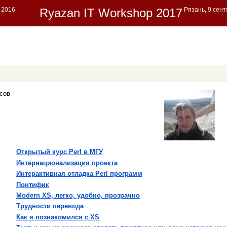
сов
‎Открытый курс Perl в МГУ‎
‎Интернационализация проекта‎
‎Интерактивная отладка Perl программ‎
‎Понтифик‎
‎Modern XS, легко, удобно, прозрачно‎
‎Трудности перевода‎
‎Как я познакомился c XS‎