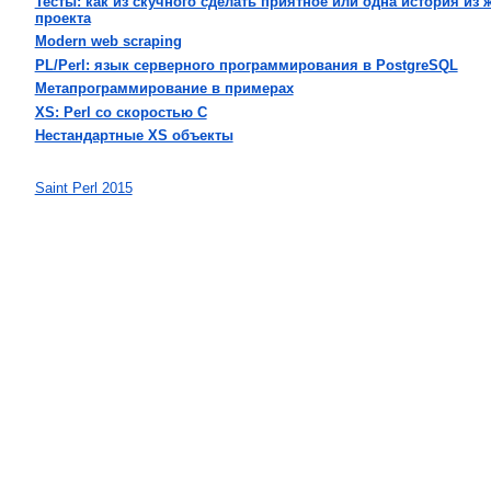
‎Тесты: как из скучного сделать приятное или одна история из
проекта‎
‎Modern web scraping‎
‎PL/Perl: язык серверного программирования в PostgreSQL‎
‎Метапрограммирование в примерах‎
‎XS: Perl со скоростью C‎
‎Нестандартные XS объекты‎
Saint Perl 2015