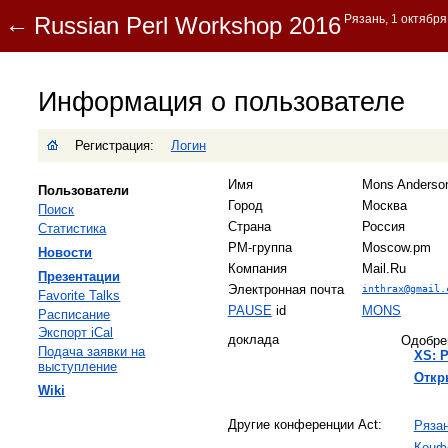
Информация о пользователе
Регистрация:
Логин
Имя
Mons Anderso
Пользователи
Город
Москва
Поиск
Страна
Россия
Статистика
PM-группа
Moscow.pm
Новости
Компания
Mail.Ru
Презентации
Электронная почта
inthrax@gmail.
Favorite Talks
PAUSE
id
MONS
Расписание
Экспорт iCal
доклада
Одобре
Подача заявки на
‎XS: 
выступление
‎Откр
Wiki
Другие конференции Act:
Рязан
Конф