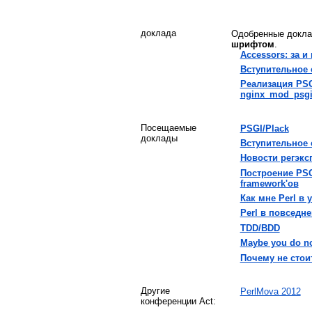
доклада
Одобренные докл
шрифтом
.
‎Accessors: за и
‎Вступительное 
‎Реализация PS
nginx_mod_psgi
Посещаемые
‎PSGI/Plack‎
доклады
‎Вступительное 
‎Новости регэкс
‎Построение PS
framework'ов‎
‎Как мне Perl в 
‎Perl в повседн
‎TDD/BDD‎
‎Maybe you do not
‎Почему не стоит
Другие
PerlMova 2012
конференции Act: