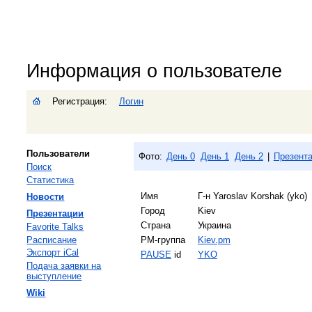
Информация о пользователе
Регистрация:
Логин
Пользователи
Фото:
День 0
День 1
День 2
|
Презент
Поиск
Статистика
Имя
Г-н Yaroslav Korshak (‎yko‎)
Новости
Город
Kiev
Презентации
Страна
Украина
Favorite Talks
Расписание
PM-группа
Kiev.pm
Экспорт iCal
PAUSE
id
YKO
Подача заявки на
выступление
Wiki