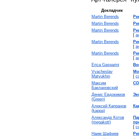
Докладчик
Martin Berends
‎Pe
Martin Berends
‎Pe
Martin Berends
‎Pe
[
а
Martin Berends
‎Pe
[
а
Martin Berends
‎Pe
[
а
Erica Gasparini
‎Bo
Vyacheslav
‎M
Matyukhin
[
с
Максим
‎C
Баклановский
Денис Евдокимов
‎Э
(‎Green‎)
Алексей Капранов
‎Ка
(‎kappa‎)
Александр Котов
‎П
(‎megakott‎)
пр
[
с
Наим Шафиев
‎Pe