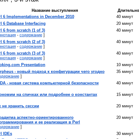
Название выступления
Длительно
rl 6 Implementations in December 2010‎
40 минут
rl 6 Database Interfacing‎
20 минут
rl 6 from scratch (1 of 3)‎
40 минут
ннотация
-
содержание
]
rl 6 from scratch (2 of 3)‎
40 минут
ннотация
-
содержание
]
rl 6 from scratch (3 of 3)‎
40 минут
ннотация
-
содержание
]
oking.com Presentation‎
10 минут
orpheus - новый подход к конфигурации чего угодно‎
35 минут
одержание
]
ODA - новая система компьютерной безопасности‎
40 минут
кономим на спичках или подробнее о константах‎
15 минут
к не хранить сессии‎
20 минут
арадигма аспектно-ориентированного
20 минут
ограммирования и ее реализация в Perl‎
одержание
]
rl IDEs‎
30 минут