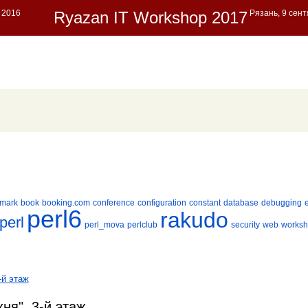
mark
book
booking.com
conference
configuration
constant
database
debugging
perl6
rakudo
perl
perl_mova
perlclub
security
web
works
-й этаж
ня", 3-й этаж