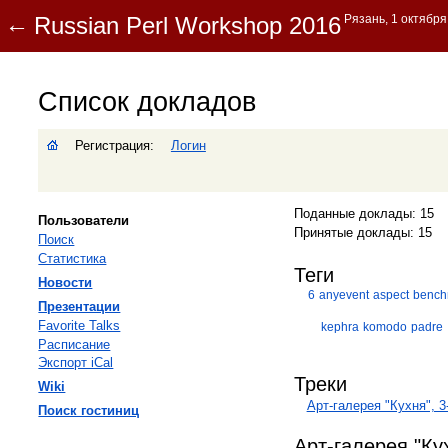
Список докладов
Регистрация:
Логин
Поданные доклады: 15
Пользователи
Принятые доклады: 15
Поиск
Статистика
Теги
Новости
6
anyevent
aspect
bench
Презентации
Favorite Talks
kephra
komodo
padre
Расписание
Экспорт iCal
Треки
Wiki
Арт-галерея "Кухня", 3
Поиск гостиниц
Арт-галерея "Кух