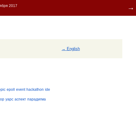
→ English
epic
epoll
event
hackathon
ide
hop
yapc
аспект
парадигма