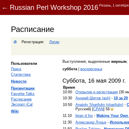
Расписание
Регистрация:
Логин
Выступления, выделенные
жирным
,
Пользователи
Поиск
суббота
|
воскресенье
Статистика
Суббота, 16 мая 2009 г.
Новости
Время
Презентации
10:00
‎Открытие и регистрация‎
(30 ми
Favorite Talks
10:30
Андрей Шитов (‎ash‎)
-
‎10 за 20‎
Расписание
Экспорт iCal
10:50
Anatoly Sharifulin (‎sharifulin‎)
-
‎
Русский) [
CPAN
]
56
Wiki
11:10
brian d foy
-
‎Making Your Own
11:30
Александр Лурье
-
‎Использо
11:50
Ruslan Zakirov
-
‎Написание DS