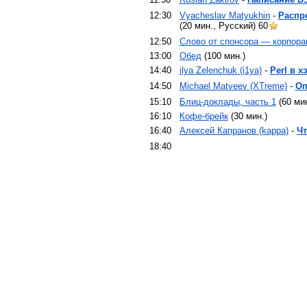
12:30
Vyacheslav Matyukhin
-
‎Расп
(20 мин., Русский)
60
12:50
‎Слово от спонсора — корпора
13:00
‎Обед‎
(100 мин.)
14:40
ilya Zelenchuk (‎i1ya‎)
-
‎Perl в х
14:50
Michael Matveev (‎XTreme‎)
-
‎О
15:10
‎Блиц-доклады, часть 1‎
(60 мин
16:10
‎Кофе-брейк‎
(30 мин.)
16:40
Алексей Капранов (‎kappa‎)
-
‎Ч
18:40