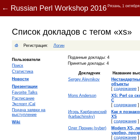
Список докладов с тегом «xs»
Регистрация:
Логин
Поданные доклады: 4
Пользователи
Принятые доклады: 4
Поиск
Статистика
Докладчик
Название вы
Новости
Sergey Aleynikov
‎Нестандартн
объекты‎
Презентации
[
содержание
]
Favorite Talks
Mons Anderson
‎XS: Perl со с
Расписание
C‎
Экспорт iCal
[
содержание
]
Подача заявки на
Игорь Карбачинский
‎Как я познак
выступление
(‎karbachinsky‎)
XS‎
[
содержание
]
Wiki
Олег Пронин (‎syber‎)
‎Modern XS, ле
удобно, прозр
[
содержание
]